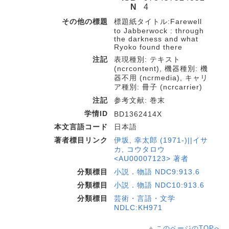
N
4
その他の標題
標題紙タイトル:Farewell
to Jabberwock : through
the darkness and what
Ryoko found there
注記
表現種別: テキスト
(ncrcontent), 機器種別: 機
器不用 (ncrmedia), キャリ
ア種別: 冊子 (ncrcarrier)
注記
参考文献: 巻末
学情ID
BD1362414X
本文言語コード
日本語
著者標目リンク
伊坂, 幸太郎 (1971-)||イサ
カ, コウタロウ
<AU00007123> 著者
分類標目
小説．物語 NDC9:913.6
分類標目
小説．物語 NDC10:913.6
分類標目
芸術・言語・文学
NDLC:KH971
このページのTOPへ