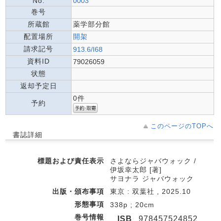
No.
0003
巻号
所蔵館
薬学部分館
配置場所
開架
請求記号
913.6/I68
資料ID
79026059
状態
返却予定日
0件
予約
このページのTOPへ
書誌詳細
標題および責任表示
さよならジャバウォック /
伊坂幸太郎 [著]
サヨナラ ジャバウォック
出版・頒布事項
東京 : 双葉社 , 2025.10
形態事項
338p ; 20cm
巻号情報
ISB
978457524852