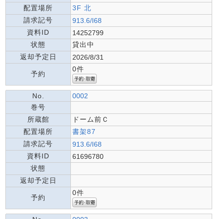
配置場所
3F 北
請求記号
913.6/I68
資料ID
14252799
状態
貸出中
返却予定日
2026/8/31
0件
予約
No.
0002
巻号
所蔵館
ドーム前Ｃ
配置場所
書架87
請求記号
913.6/I68
資料ID
61696780
状態
返却予定日
0件
予約