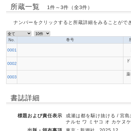
所蔵一覧
1件～3件（全3件）
ナンバーをクリックすると所蔵詳細をみることがで
巻号
No.
0001
ド
0002
薬
0003
書誌詳細
標題および責任表示
成瀬は都を駆け抜ける / 宮島未
ナルセ ワ ミヤコ オ カケヌ
出版・頒布事項
東京 : 新潮社 , 2025.12