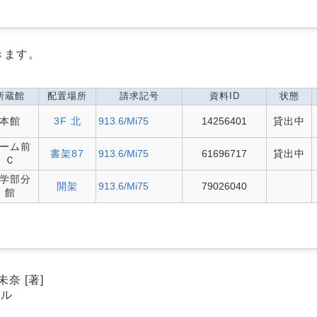
きます。
所蔵館
配置場所
請求記号
資料ID
状態
本館
3F 北
913.6/Mi75
14256401
貸出中
ーム前
書架87
913.6/Mi75
61696717
貸出中
Ｃ
学部分
開架
913.6/Mi75
79026040
館
奈 [著]
ケル