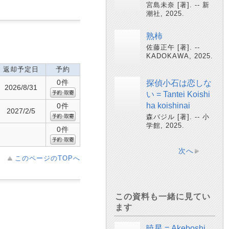
宮島未奈 [著]. -- 新
潮社, 2025.
熟柿
佐藤正午 [著]. --
KADOKAWA, 2025.
返却予定日
予約
0件
探偵小石は恋しな
2026/8/31
い = Tantei Koishi
ha koishinai
0件
2027/2/5
森バジル [著]. -- 小
学館, 2025.
0件
次へ
このページのTOPへ
この資料も一緒に見てい
ます
暁星 = Akeboshi