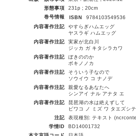
形態事項
231p ; 20cm
巻号情報
ISBN
9784103549536
内容著作注記
やすらぎハムエッグ
ヤスラギ ハムエッグ
内容著作注記
実家が北白川
ジッカ ガ キタシラカワ
内容著作注記
ぼきののか
ボキノノカ
内容著作注記
そういう子なので
ソウイウ コ ナノデ
内容著作注記
親愛なるあなたへ
シンアイ ナル アナタ エ
内容著作注記
琵琶湖の水は絶えずして
ビワコ ノ ミズ ワ タエズシ
注記
表現種別: テキスト (ncrconten
学情ID
BD14001732
本文言語コード
日本語