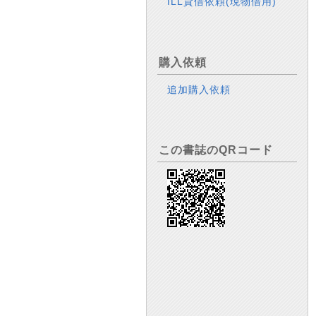
ILL貸借依頼(現物借用)
購入依頼
追加購入依頼
この書誌のQRコード