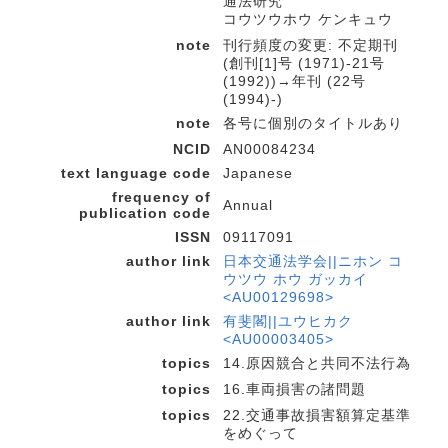
通法研究
コウツウホウ ケンキュウ
note
刊行頻度の変更: 不定期刊
(創刊[1]号 (1971)-21号
(1992))→年刊 (22号
(1994)-)
note
各号に個別のタイトルあり
NCID
AN00084234
text language code
Japanese
frequency of
Annual
publication code
ISSN
09117091
author link
日本交通法学会||ニホン コ
ウツウ ホウ ガッカイ
<AU00129698>
author link
有斐閣||ユウヒカク
<AU00003405>
topics
14.原因競合と共同不法行為
topics
16.車両損害の諸問題
topics
22.交通事故損害額算定基準
をめぐって