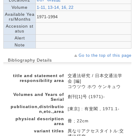
Location2
Volume
1-11, 13-14, 16, 22
Available Yea
1971-1994
rs/Months
Accession st
atus
Alert
Note
Go to the top of this page
Bibliography Details
title and statement of
交通法研究 / 日本交通法学
responsibility area
会 [編]
コウツウ ホウ ケンキュウ
Volumes and Years of
創刊[1]号 (1971)-
Serial
publication,distributio
[東京] : 有斐閣 , 1971.1-
n,etc.,area
physical description
冊 ; 22cm
area
variant titles
異なりアクセスタイトル:交