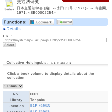
交通法研究
日本交通法学会 [編]. -- 創刊[1]号 (1971)-. -- 有斐閣,
1971. <SB00002254>
Functions:
Details
URL:
Collective HoldingsList
1
-
1
of about
1
Click a book volume to display details about the
collection.
No.
0001
Library
Tenpaku
B1F 和雑誌
Location
B1F 和雑誌