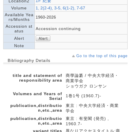
1F 紀要
Location2
Volume
1, 2(2-4), 3-5, 6(1-2), 7-67
Available Yea
1960-2026
rs/Months
Accession st
Accession continuing
atus
Alert
Note
Go to the top of this page
Bibliography Details
title and statement of
商學論纂 / 中央大学経済・
responsibility area
商業学会
ショウガク ロンサン
Volumes and Years of
1巻1号 (1960.7)-
Serial
publication,distributio
東京 : 中央大学経済・商業
n,etc.,area
学会
publication,distributio
東京 : 有斐閣 (発売) ,
n,etc.,area
1960.7-
variant titles
異なりアクセスタイトル:商