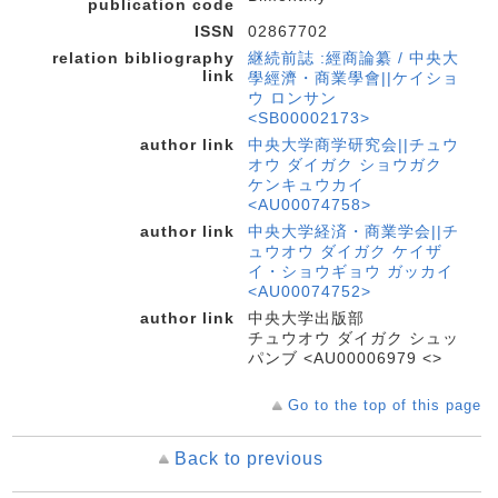
publication code
ISSN
02867702
relation bibliography
継続前誌 :經商論纂 / 中央大
link
學經濟・商業學會||ケイショ
ウ ロンサン
<SB00002173>
author link
中央大学商学研究会||チュウ
オウ ダイガク ショウガク
ケンキュウカイ
<AU00074758>
author link
中央大学経済・商業学会||チ
ュウオウ ダイガク ケイザ
イ・ショウギョウ ガッカイ
<AU00074752>
author link
中央大学出版部
チュウオウ ダイガク シュッ
パンブ <AU00006979 <>
Go to the top of this page
Back to previous