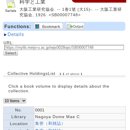
科学と工業
大阪工業研究協会. -- 1卷1號 (大15)-. -- 大阪工業研
究協会, 1926. <SB00007748>
Functions:
Details
URL:
Collective HoldingsList
1
-
1
of about
1
Click a book volume to display details about the
collection.
No.
0001
Library
Nagoya Dome Mae C
集密（和雑誌）
Location