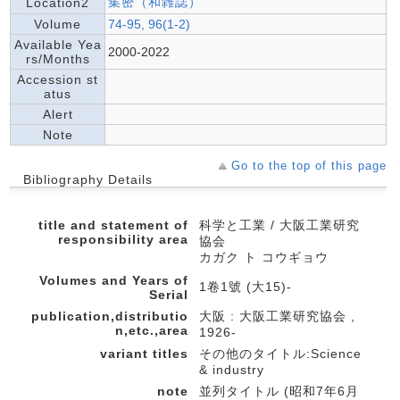
集密（和雑誌）
Location2
Volume
74-95, 96(1-2)
Available Yea
2000-2022
rs/Months
Accession st
atus
Alert
Note
Go to the top of this page
Bibliography Details
title and statement of
科学と工業 / 大阪工業研究
responsibility area
協会
カガク ト コウギョウ
Volumes and Years of
1卷1號 (大15)-
Serial
publication,distributio
大阪 : 大阪工業研究協会 ,
n,etc.,area
1926-
variant titles
その他のタイトル:Science
& industry
note
並列タイトル (昭和7年6月