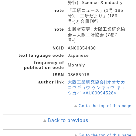
発行): Science & industry
note
「工研ニュース」(1号-185
号),「工研だより」(186
号-)と合册刊行
note
出版者変更: 大阪工業研究協
会→大阪工研協会 (7巻7
号-)
NCID
AN00354430
text language code
Japanese
frequency of
Monthly
publication code
ISSN
03685918
author link
大阪工業研究協会||オオサカ
コウギョウ ケンキュウ キョ
ウカイ <AU00094528>
Go to the top of this page
Back to previous
Go to the top of this page