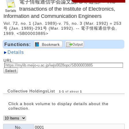
電子情報通信学会論文誌. B-I, 通信I = The
transactions of the Institute of Electronics,
Information and Communication Engineers
Vol. 72, no. 1 (Jan. 1989)-v. 75, no. 3 (Mar. 1992) = 253
号 (Jan. 1989)-291号 (Mar. 1992). -- 電子情報通信学会,
1989. <SB00003885>
Functions:
Details
URL:
Collective HoldingsList
1
-
1
of about
1
Click a book volume to display details about the
collection.
No.
0001