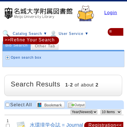
Login
≡
Catalog Search ▼
User Service ▼
>>Refine Your Search
Bib Search
Other Tab
Open search box
Search Results
1
-
2
of about
2
Select All
1
水環境学会誌 = Journal of Japan
Registration<<