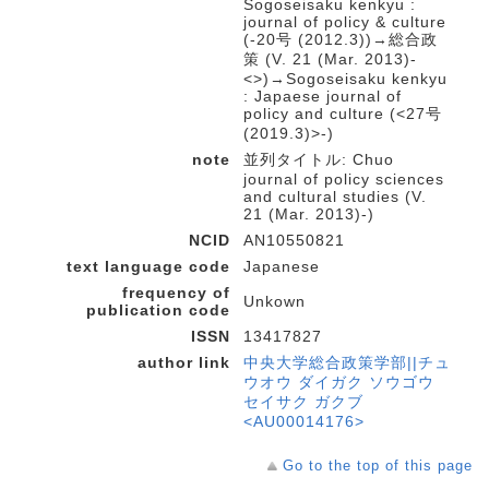
Sogoseisaku kenkyu :
journal of policy & culture
(-20号 (2012.3))→総合政
策 (V. 21 (Mar. 2013)-
<>)→Sogoseisaku kenkyu
: Japaese journal of
policy and culture (<27号
(2019.3)>-)
note
並列タイトル: Chuo
journal of policy sciences
and cultural studies (V.
21 (Mar. 2013)-)
NCID
AN10550821
text language code
Japanese
frequency of
Unkown
publication code
ISSN
13417827
author link
中央大学総合政策学部||チュ
ウオウ ダイガク ソウゴウ
セイサク ガクブ
<AU00014176>
Go to the top of this page