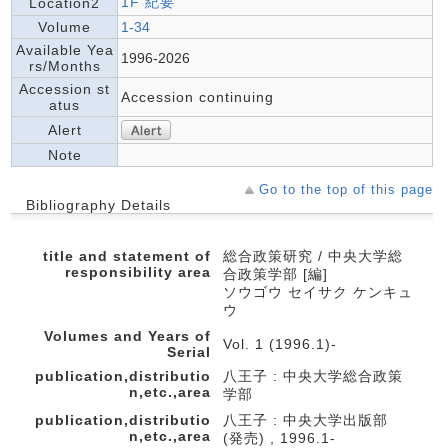
1F 紀要
Location2
Volume
1-34
Available Yea
1996-2026
rs/Months
Accession st
Accession continuing
atus
Alert
Note
Go to the top of this page
Bibliography Details
title and statement of
総合政策研究 / 中央大学総
responsibility area
合政策学部 [編]
ソウゴウ セイサク ケンキュ
ウ
Volumes and Years of
Vol. 1 (1996.1)-
Serial
publication,distributio
八王子 : 中央大学総合政策
n,etc.,area
学部
publication,distributio
八王子 : 中央大学出版部
n,etc.,area
(発売) , 1996.1-