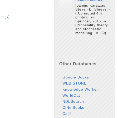
Ioannis Karatzas,
Steven E. Shreve. -
- Corrected 4th
リーズ
printing. --
Springer, 2016. --
(Probability theory
and stochastic
modelling ; v. 39).
Other Databases
Google Books
WEB STORE
Knowledge Worker
WorldCat
NDLSearch
CiNii Books
Calil