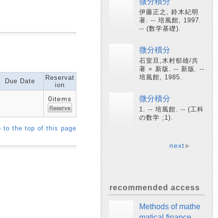
微分積分
伊藤正之, 鈴木紀明
著. -- 培風館, 1997.
-- (数学基礎).
微分積分
石室旦,木村郁雄/共
著 = 新版. -- 新版. --
培風館, 1985.
Reservat
Due Date
ion
微分積分
0items
1. -- 培風館. -- (工科
の数学 ;1).
 to the top of this page
next
recommended access
Methods of mathe
matical finance