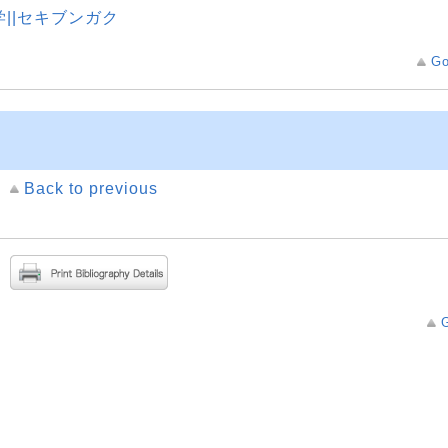
学||セキブンガク
Go
Back to previous
G