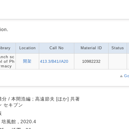
ion.
ibrary
Location
Call No
Material ID
Status
anch sc
開架
l of Ph
413.3/B41//A20
10982232
rmacy
Go
分 / 本間浩編 ; 高遠節夫 [ほか] 共著
ン セキブン
版
 培風館 , 2020.4