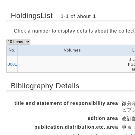
HoldingsList
1
-
1
of about
1
Click a number to display details about the collect
No.
Volumes
L
Br
0001
hoo
a
Bibliography Details
title and statement of responsibility area
微分積
ビブ
edition area
改訂
publication,distribution,etc.,area
東京 :