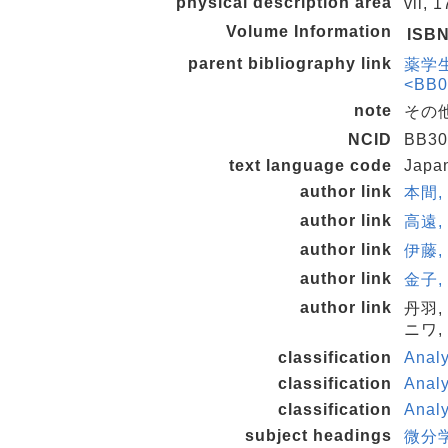
physical description area
vii, 
Volume Information
ISB
parent bibliography link
薬学生
<BB0
note
その他
NCID
BB30
text language code
Japa
author link
本間, 
author link
高遠,
author link
伊藤,
author link
金子,
author link
丹羽,
ニワ,
classification
Anal
classification
Anal
classification
Anal
subject headings
微分学