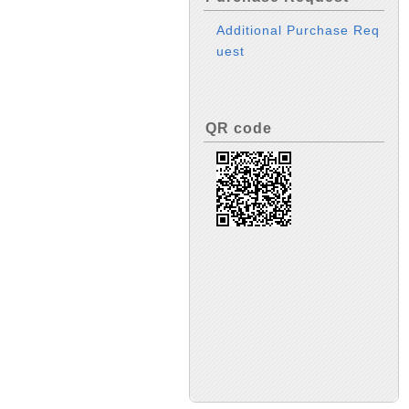
Additional Purchase Req
uest
QR code