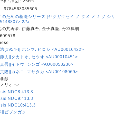
175p : 挿図 ; 26cm
N
9784563085605
のための基礎シリーズ||ヤクガクセイ ノ タメ ノ キソ シ
5148807> 2//a
の共著者: 伊藤真吾, 金子真隆, 丹羽典朗
609578
nese
浩(1954-)||ホンマ, ヒロシ <AU00016422>
 節夫||タカトオ, セツオ <AU00010451>
 真吾||イトウ, シンゴ <AU00053236>
 真隆||カネコ, マサタカ <AU00108069>
 典朗
 ノリオ <>
ysis NDC8:413.3
ysis NDC9:413.3
ysis NDC10:413.3
||ビブンガク